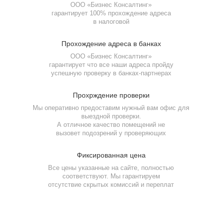
ООО «Бизнес Консалтинг»
гарантирует 100% прохождение адреса
в налоговой
Прохождение
адреса в банках
ООО «Бизнес Консалтинг»
гарантирует что все наши адреса пройду
успешную проверку
в банках-партнерах
Прохрждение
проверки
Фамилия Имя Отчество
Мы оперативно предоставим нужный вам офис для
Фамилия Имя Отчество
Фамилия Имя Отчество
выездной проверки.
А отличное качество помещений не
Фамилия Имя Отчество
Дата рождения
вызовет подозрений у проверяющих
Дата рождения
Дата рождения
Фиксированная
цена
Дата рождения
Серия и номер паспорта
Все цены указанные на сайте, полностью
Серия и номер паспорта
Серия и номер паспорта
соответствуют. Мы гарантируем
отсутствие скрытых комиссий и переплат
Желаемый ежемесячный
Дата выдачи паспорта
доход
Дата выдачи паспорта
Дата выдачи паспорта
Заказать звонок
Даю
согласие на обработку персональных данных