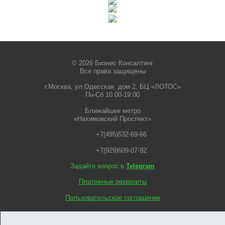
© 2026 Бизнес Консалтинг
Все права защищены
г.Москва, ул.Одесская, дом 2, БЦ «ЛОТОС»
Пн-Сб 10:00-19:00
Ближайшее метро
«Нахимовский Проспект»
+7(495)532-69-66
+7(929)609-07-92
Задайте вопрос в
Telegram
Платежные реквизиты
Пользовательское соглашение