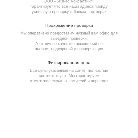
ООО «Бизнес Консалтинг»
гарантирует что все наши адреса пройду
успешную проверку
в банках-партнерах
Прохрждение
проверки
Мы оперативно предоставим нужный вам офис для
выездной проверки.
А отличное качество помещений не
Фамилия Имя Отчество
вызовет подозрений у проверяющих
Фамилия Имя Отчество
Фамилия Имя Отчество
Фиксированная
цена
Фамилия Имя Отчество
Дата рождения
Дата рождения
Дата рождения
Все цены указанные на сайте, полностью
соответствуют. Мы гарантируем
отсутствие скрытых комиссий и переплат
Дата рождения
Серия и номер паспорта
Серия и номер паспорта
Серия и номер паспорта
Желаемый ежемесячный
Дата выдачи паспорта
доход
Отзывы наших клиентов
Дата выдачи паспорта
Дата выдачи паспорта
Заказать звонок
Заявка на наши услуги
Даю
согласие на обработку персональных данных
Номер телефона
Кем выдан
Номер ИНН
Номер ИНН
(Необязательно)
(Необязательно)