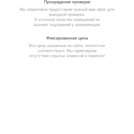
Прохрждение
проверки
Мы оперативно предоставим нужный вам офис для
выездной проверки.
А отличное качество помещений не
вызовет подозрений у проверяющих
Фамилия Имя Отчество
Фиксированная
цена
Фамилия Имя Отчество
Фамилия Имя Отчество
Все цены указанные на сайте, полностью
Фамилия Имя Отчество
Дата рождения
соответствуют. Мы гарантируем
отсутствие скрытых комиссий и переплат
Дата рождения
Дата рождения
Дата рождения
Серия и номер паспорта
Серия и номер паспорта
Серия и номер паспорта
Отзывы наших клиентов
Желаемый ежемесячный
Дата выдачи паспорта
Заявка на наши услуги
доход
Дата выдачи паспорта
Дата выдачи паспорта
Заказать звонок
Даю
согласие на обработку персональных данных
Номер телефона
Кем выдан
Номер ИНН
Номер ИНН
(Необязательно)
(Необязательно)
Отправить
Адрес прописки
Желаемый ежемесячный
Желаемый ежемесячный