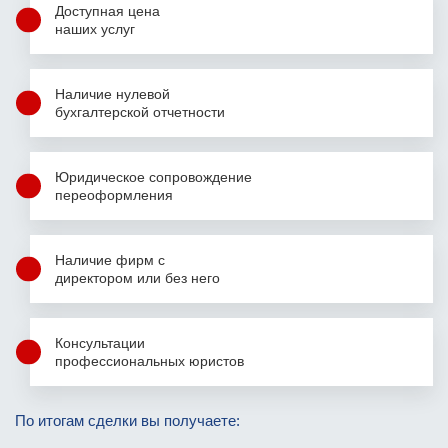
Доступная цена
наших услуг
Наличие нулевой
бухгалтерской
отчетности
Юридическое сопровождение
переоформления
Наличие фирм
с
директором
или без него
Консультации
профессиональных юристов
Фамилия Имя Отчество
По итогам сделки вы получаете:
Фамилия Имя Отчество
Фамилия Имя Отчество