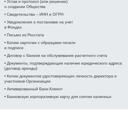
• Устав и протокол (или решение)
Фамилия Имя Отчество
Дата рождения
о создании Общества
Дата рождения
Дата рождения
• Свидетельства – ИНН и ОГРН
• Уведомления о постановке на учет
Дата рождения
Серия и номер паспорта
в Фондах
Серия и номер паспорта
Серия и номер паспорта
• Письмо из Росстата
Желаемый ежемесячный
Дата выдачи паспорта
• Копию карточки с образцами печати
доход
и подписи
Дата выдачи паспорта
Дата выдачи паспорта
Заказать звонок
• Договор с банком на обслуживание расчетного счета
Даю
согласие на обработку персональных данных
Номер телефона
Кем выдан
• Документы, подтверждающие наличие юридического адреса
Номер ИНН
Номер ИНН
(договор аренды)
(Необязательно)
(Необязательно)
• Копии документов удостоверяющих личность директора и
Отправить
Адрес прописки
участников
Организации
Желаемый ежемесячный
Желаемый ежемесячный
доход
доход
• Активированный Банк-Клиент
Даю
согласие на обработку персональных данных
Номер ИНН
• Банковскую корпоративную карту для снятия наличных
(Необязательно)
Адрес доставки
Адрес доставки
Желаемый ежемесячный
доход
Номер телефона
Номер телефона
Отзывы наших клиентов