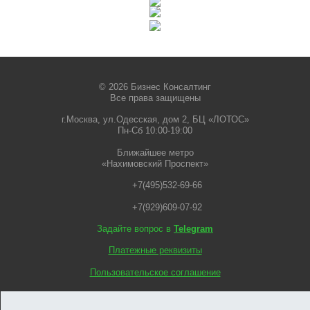
© 2026 Бизнес Консалтинг
Все права защищены
г.Москва, ул.Одесская, дом 2, БЦ «ЛОТОС»
Пн-Сб 10:00-19:00
Ближайшее метро
«Нахимовский Проспект»
+7(495)532-69-66
+7(929)609-07-92
Задайте вопрос в
Telegram
Платежные реквизиты
Пользовательское соглашение