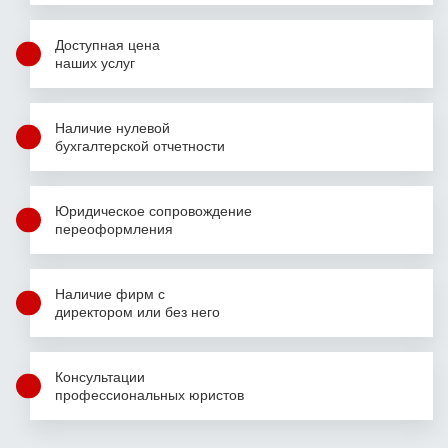
Доступная цена
наших услуг
Наличие нулевой
бухгалтерской
отчетности
Юридическое сопровождение
переоформления
Наличие фирм
с
директором
или без него
Консультации
профессиональных юристов
Фамилия Имя Отчество
Фамилия Имя Отчество
Фамилия Имя Отчество