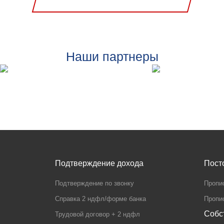
Наши партнеры
Подтверждение дохода
Пост
Подтверждение по звонку
Пропи
Справка 2 ндфл/форме банка
Пропис
Собс
Трудовой договор + 2 ндфл