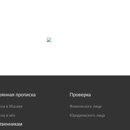
оянная прописка
Проверка
ска в Москве
Физического лица
ка в м/о
Юридического лица
твенникам