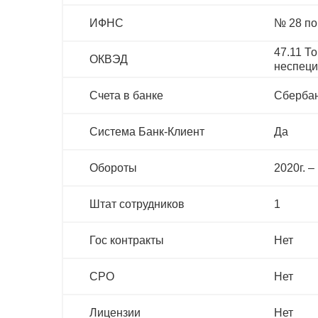
ИФНС
№ 28 по
47.11 Т
ОКВЭД
неспеци
Счета в банке
Сберба
Система Банк-Клиент
Да
Обороты
2020г. – 
Штат сотрудников
1
Гос контракты
Нет
СРО
Нет
Лицензии
Нет