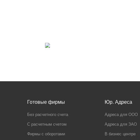
Готовые фирмы
Юр. Адреса
Без расчетного счета
Адреса для ООО
С расчетным счетом
Адреса для ЗАО
Фирмы с оборотами
В бизнес центре