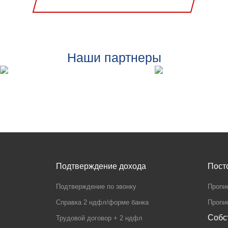
Наши партнеры
Подтверждение дохода
Пост
Подтверждение по звонку
Пропи
Справка 2 ндфл/форме банка
Пропис
Собс
Трудовой договор + 2 ндфл