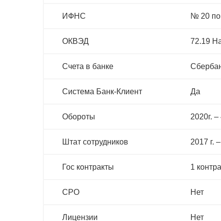
ИФНС
№ 20 по
ОКВЭД
72.19 Н
Счета в банке
Сбербан
Система Банк-Клиент
Да
Обороты
2020г. – 
Штат сотрудников
2017 г. –
Гос контракты
1 контра
СРО
Нет
Лицензии
Нет