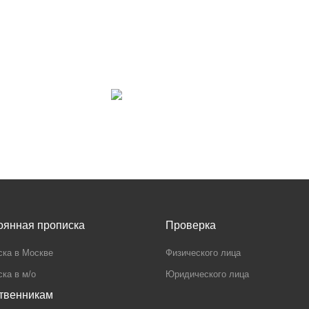
оянная прописка
Проверка
ска в Москве
Физического лица
ка в м/о
Юридического лица
твенникам