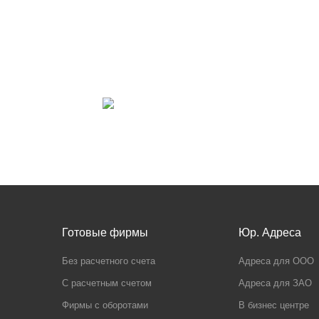
Готовые фирмы
Юр. Адреса
Без расчетного счета
Адреса для ООО
С расчетным счетом
Адреса для ЗАО
Фирмы с оборотами
В бизнес центре