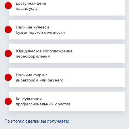
Доступная цена
наших услуг
Наличие нулевой
бухгалтерской
отчетности
Юридическое сопровождение
переоформления
Наличие фирм
с
директором
или без него
Консультации
профессиональных юристов
Фамилия Имя Отчество
По итогам сделки вы получаете:
Фамилия Имя Отчество
Фамилия Имя Отчество