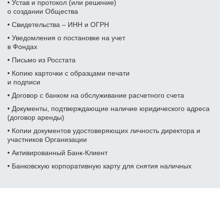
• Устав и протокол (или решение)
Фамилия Имя Отчество
Дата рождения
о создании Общества
Дата рождения
Дата рождения
• Свидетельства – ИНН и ОГРН
• Уведомления о постановке на учет
Дата рождения
Серия и номер паспорта
в Фондах
Серия и номер паспорта
Серия и номер паспорта
• Письмо из Росстата
Желаемый ежемесячный
Дата выдачи паспорта
• Копию карточки с образцами печати
доход
и подписи
Дата выдачи паспорта
Дата выдачи паспорта
Заказать звонок
• Договор с банком на обслуживание расчетного счета
Даю
согласие на обработку персональных данных
Номер телефона
Кем выдан
• Документы, подтверждающие наличие юридического адреса
Номер ИНН
Номер ИНН
(договор аренды)
(Необязательно)
(Необязательно)
• Копии документов удостоверяющих личность директора и
Отправить
Адрес прописки
участников
Организации
Желаемый ежемесячный
Желаемый ежемесячный
доход
доход
• Активированный Банк-Клиент
Даю
согласие на обработку персональных данных
Номер ИНН
• Банковскую корпоративную карту для снятия наличных
(Необязательно)
Адрес доставки
Адрес доставки
Желаемый ежемесячный
доход
Номер телефона
Номер телефона
Отзывы наших клиентов