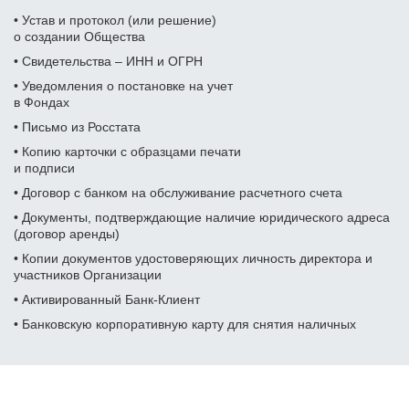
Фамилия Имя Отчество
Фамилия Имя Отчество
• Устав и протокол (или решение)
о создании Общества
Фамилия Имя Отчество
Дата рождения
• Свидетельства – ИНН и ОГРН
Дата рождения
Дата рождения
• Уведомления о постановке на учет
в Фондах
Дата рождения
Серия и номер паспорта
Серия и номер паспорта
Серия и номер паспорта
• Письмо из Росстата
• Копию карточки с образцами печати
Желаемый ежемесячный
Дата выдачи паспорта
и подписи
доход
Дата выдачи паспорта
Дата выдачи паспорта
Заказать звонок
• Договор с банком на обслуживание расчетного счета
Даю
согласие на обработку персональных данных
• Документы, подтверждающие наличие юридического адреса
Номер телефона
Кем выдан
Номер ИНН
Номер ИНН
(договор аренды)
(Необязательно)
(Необязательно)
• Копии документов удостоверяющих личность директора и
Отправить
участников
Организации
Адрес прописки
Желаемый ежемесячный
Желаемый ежемесячный
• Активированный Банк-Клиент
доход
доход
Даю
согласие на обработку персональных данных
• Банковскую корпоративную карту для снятия наличных
Номер ИНН
(Необязательно)
Адрес доставки
Адрес доставки
Желаемый ежемесячный
доход
Отзывы наших клиентов