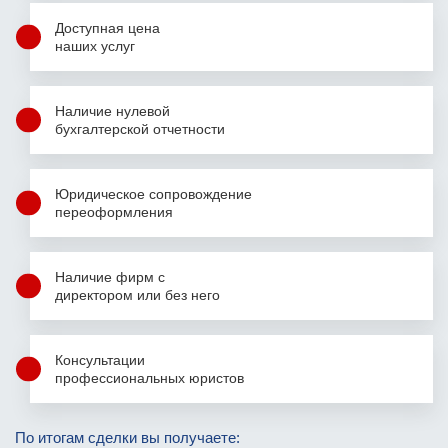
Доступная цена
наших услуг
Наличие нулевой
бухгалтерской
отчетности
Юридическое сопровождение
переоформления
Наличие фирм
с
директором
или без него
Консультации
профессиональных юристов
Фамилия Имя Отчество
Фамилия Имя Отчество
Фамилия Имя Отчество
По итогам сделки вы получаете: