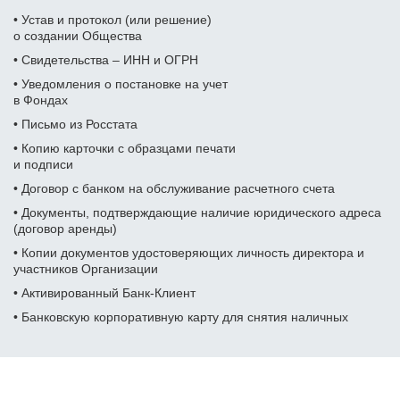
• Устав и протокол (или решение)
Фамилия Имя Отчество
Дата рождения
о создании Общества
Дата рождения
Дата рождения
• Свидетельства – ИНН и ОГРН
Дата рождения
Серия и номер паспорта
• Уведомления о постановке на учет
в Фондах
Серия и номер паспорта
Серия и номер паспорта
• Письмо из Росстата
Желаемый ежемесячный
Дата выдачи паспорта
доход
• Копию карточки с образцами печати
Дата выдачи паспорта
Дата выдачи паспорта
Заказать звонок
и подписи
• Договор с банком на обслуживание расчетного счета
Даю
согласие на обработку персональных данных
Номер телефона
Кем выдан
Номер ИНН
Номер ИНН
• Документы, подтверждающие наличие юридического адреса
(Необязательно)
(Необязательно)
(договор аренды)
Отправить
Адрес прописки
• Копии документов удостоверяющих личность директора и
Желаемый ежемесячный
Желаемый ежемесячный
участников
Организации
доход
доход
Даю
согласие на обработку персональных данных
• Активированный Банк-Клиент
Номер ИНН
(Необязательно)
• Банковскую корпоративную карту для снятия наличных
Адрес доставки
Адрес доставки
Желаемый ежемесячный
доход
Номер телефона
Номер телефона
Отзывы наших клиентов